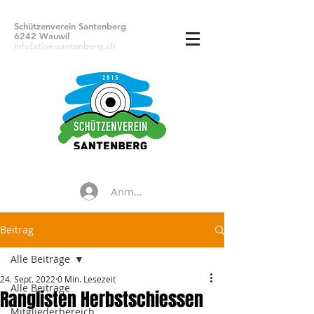
Schützenverein Santenberg
6242 Wauwil
info(at)sv-santenberg.ch
Anmelden
Beitrag
Alle Beiträge
24. Sept. 2022
0 Min. Lesezeit
Alle Beiträge
Ranglisten Herbstschiessen
Mitgliederbereich