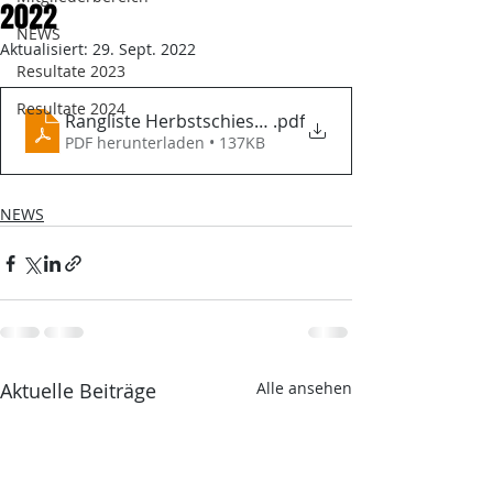
2022
NEWS
Aktualisiert:
29. Sept. 2022
Resultate 2023
Resultate 2024
Rangliste Herbstschiessen 2022
.pdf
PDF herunterladen • 137KB
NEWS
Aktuelle Beiträge
Alle ansehen