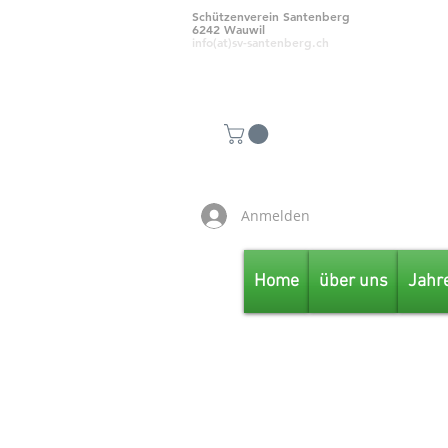
Schützenverein Santenberg
6242 Wauwil
info(at)sv-santenberg.ch
Anmelden
Home
über uns
Jahr