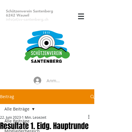
Schützenverein Santenberg
6242 Wauwil
info(at)sv-santenberg.ch
Anmelden
Beitrag
Alle Beiträge
22. Juni 2023
1 Min. Lesezeit
Alle Beiträge
Resultate 1. Eidg. Hauptrunde
Mitgliederbereich