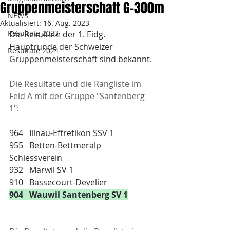
Gruppenmeisterschaft G-300m
NEWS
Aktualisiert:
16. Aug. 2023
Resultate 2023
Die Resultate der 1. Eidg. 
Hauptrunde der Schweizer 
Resultate 2024
Gruppenmeisterschaft sind bekannt.
Die Resultate und die Rangliste im 
Feld A mit der Gruppe "Santenberg 
1":
964   Illnau-Effretikon SSV 1
955   Betten-Bettmeralp 
Schiessverein
932   Märwil SV 1
910   Bassecourt-Develier
904   Wauwil Santenberg SV 1