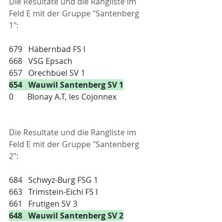
Die Resultate und die Rangliste im 
Feld E mit der Gruppe "Santenberg 
1":
679   Häbernbad FS I
668   VSG Epsach
657   Orechbüel SV 1
654   Wauwil Santenberg SV 1
0       Blonay A.T, les Cojonnex
Die Resultate und die Rangliste im 
Feld E mit der Gruppe "Santenberg 
2":
684   Schwyz-Burg FSG 1
663   Trimstein-Eichi FS I
661   Frutigen SV 3
648   Wauwil Santenberg SV 2