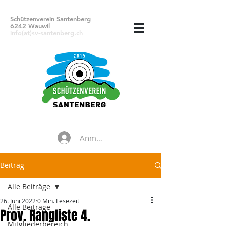
Schützenverein Santenberg
6242 Wauwil
info(at)sv-santenberg.ch
Anmelden
Beitrag
Alle Beiträge
26. Juni 2022
0 Min. Lesezeit
Alle Beiträge
Prov. Rangliste 4.
Mitgliederbereich