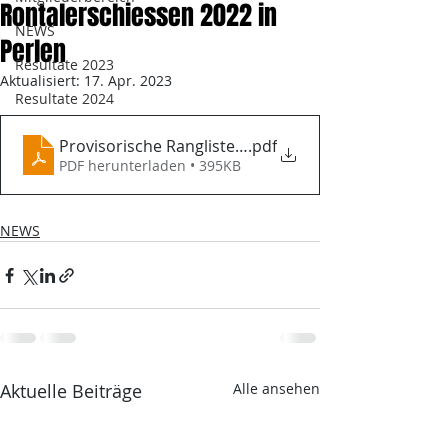
Rontalerschiessen 2022 in
NEWS
Perlen
Resultate 2023
Aktualisiert:
17. Apr. 2023
Resultate 2024
Provisorische Rangliste 4. Rontalschiessen 2022
.pdf
PDF herunterladen • 395KB
NEWS
Aktuelle Beiträge
Alle ansehen