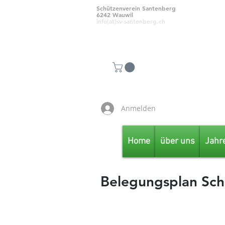
Schützenverein Santenberg
6242 Wauwil
info(at)sv-santenberg.ch
Anmelden
Home
über uns
Jahr
Belegungsplan Sch